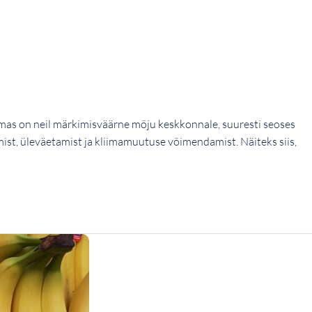
amas on neil märkimisväärne mõju keskkonnale, suuresti seoses
st, üleväetamist ja kliimamuutuse võimendamist. Näiteks siis,