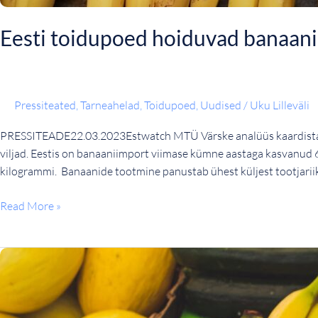
Eesti toidupoed hoiduvad banaani
Pressiteated
,
Tarneahelad
,
Toidupoed
,
Uudised
/
Uku Lilleväli
PRESSITEADE22.03.2023Estwatch MTÜ Värske analüüs kaardistab ba
viljad. Eestis on banaaniimport viimase kümne aastaga kasvanud 60 
kilogrammi. Banaanide tootmine panustab ühest küljest tootjarii
Read More »
Uuring:
Eesti
toidupoekettide
vastutustundlikkus