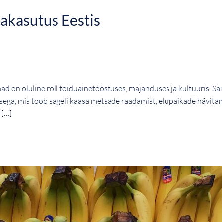
akasutus Eestis
d on oluline roll toiduainetööstuses, majanduses ja kultuuris. S
ga, mis toob sageli kaasa metsade raadamist, elupaikade hävitami
 […]