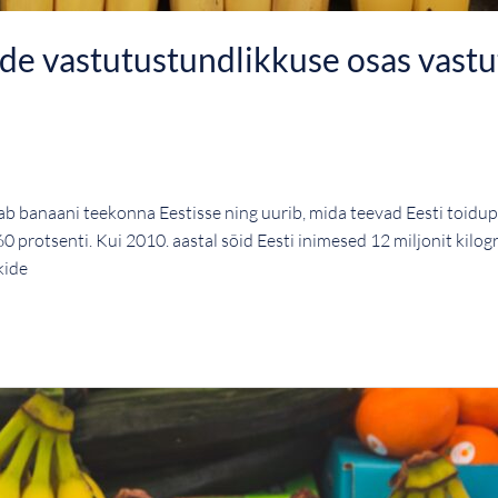
de vastutustundlikkuse osas vastu
naani teekonna Eestisse ning uurib, mida teevad Eesti toidupoek
protsenti. Kui 2010. aastal sõid Eesti inimesed 12 miljonit kilogr
kide