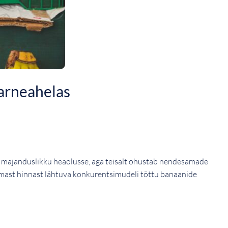
tarneahelas
de majanduslikku heaolusse, aga teisalt ohustab nendesamade
aimast hinnast lähtuva konkurentsimudeli tõttu banaanide