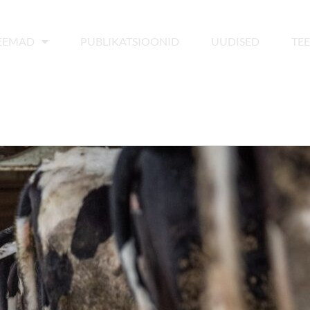
EEMAD
PUBLIKATSIOONID
UUDISED
TE