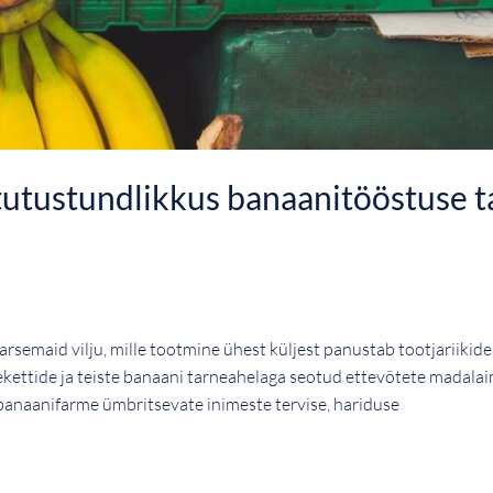
stutustundlikkus banaanitööstuse 
rsemaid vilju, mille tootmine ühest küljest panustab tootjariiki
oekettide ja teiste banaani tarneahelaga seotud ettevõtete madal
banaanifarme ümbritsevate inimeste tervise, hariduse