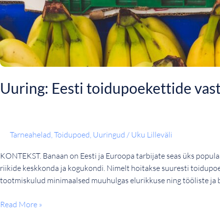
Uuring: Eesti toidupoekettide va
Tarneahelad
,
Toidupoed
,
Uuringud
/
Uku Lilleväli
KONTEKST. Banaan on Eesti ja Euroopa tarbijate seas üks populaa
riikide keskkonda ja kogukondi. Nimelt hoitakse suuresti toidup
tootmiskulud minimaalsed muuhulgas elurikkuse ning tööliste ja 
Read More »