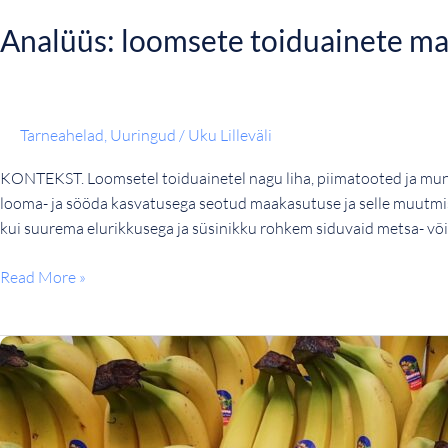
Analüüs: loomsete toiduainete ma
Tarneahelad
,
Uuringud
/
Uku Lilleväli
KONTEKST. Loomsetel toiduainetel nagu liha, piimatooted ja muna
looma- ja sööda kasvatusega seotud maakasutuse ja selle muutmise
kui suurema elurikkusega ja süsinikku rohkem siduvaid metsa- või
Read More »
Eesti
toidupoed
hoiduvad
banaanide
vastutustundlikkuse