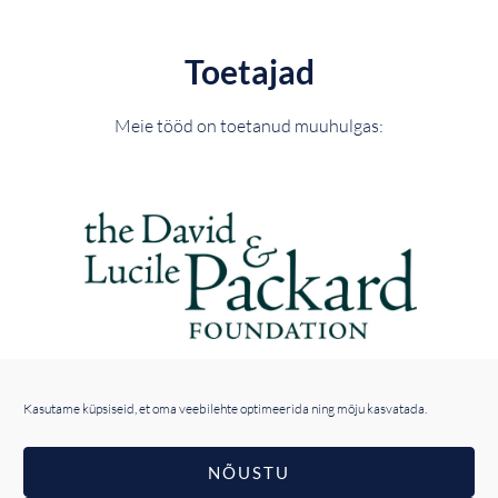
Toetajad
Meie tööd on toetanud muuhulgas:
Kasutame küpsiseid, et oma veebilehte optimeerida ning mõju kasvatada.
NÕUSTU