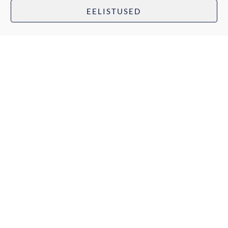
EELISTUSED
Ole kursis meie tööga
õiglasema