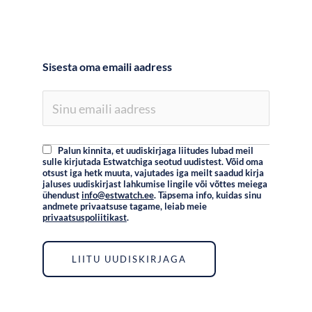
Sisesta oma emaili aadress
Palun kinnita, et uudiskirjaga liitudes lubad meil
sulle kirjutada Estwatchiga seotud uudistest. Võid oma
otsust iga hetk muuta, vajutades iga meilt saadud kirja
jaluses uudiskirjast lahkumise lingile või võttes meiega
ühendust
info@estwatch.ee
. Täpsema info, kuidas sinu
andmete privaatsuse tagame, leiab meie
privaatsuspoliitikast
.