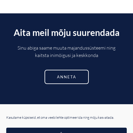
Aita meil mõju suurendada
Sinu abiga saame muuta majandussüsteemi ning
kaitsta inimõigusi ja keskkonda
ANNETA
F
L
T
a
i
w
Kasutame küpsiseid, et oma veebilehte optimeerida ning mõju kasvatada.
c
n
i
e
k
t
© 2021 Estwatch •
Privaatsuspoliitika •
Küpsised
•
b
e
t