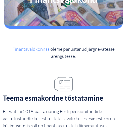
Finantsvaldkonnas
oleme panustanud järgnevatesse
arengutesse:
Teema esmakordne tõstatamine
Estwatchi 2019. aasta uuring Eesti pensionifondide
vastutustundlikkusest tõstatas avalikkuses esimest korda
küsimuse, mis roll on finantsasutustel kliimamuutuses.