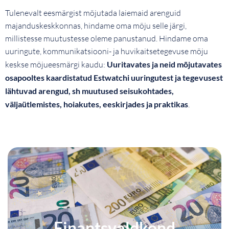
Tulenevalt eesmärgist mõjutada laiemaid arenguid
majanduskeskkonnas, hindame oma mõju selle järgi,
millistesse muutustesse oleme panustanud. Hindame oma
uuringute, kommunikatsiooni- ja huvikaitsetegevuse mõju
keskse mõjueesmärgi kaudu:
Uuritavates ja neid mõjutavates
osapooltes kaardistatud Estwatchi uuringutest ja tegevusest
lähtuvad arengud, sh muutused seisukohtades,
väljaütlemistes, hoiakutes, eeskirjades ja praktikas
.
Finantsvaldkond