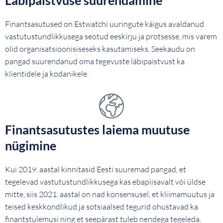
Läbipaistvuse suurendamine
Finantsasutused on Estwatchi uuringute käigus avaldanud
vastutustundlikkusega seotud eeskirju ja protsesse, mis varem
olid organisatsioonisiseseks kasutamiseks. Seekaudu on
pangad suurendanud oma tegevuste läbipaistvust ka
klientidele ja kodanikele.
Finantsasutustes laiema muutuse
nügimine
Kui 2019. aastal kinnitasid Eesti suuremad pangad, et
tegelevad vastutustundlikkusega kas ebapiisavalt või üldse
mitte, siis 2021. aastal on nad konsensusel, et kliimamuutus ja
teised keskkondlikud ja sotsiaalsed tegurid ohustavad ka
finantstulemusi ning et seepärast tuleb nendega tegeleda.