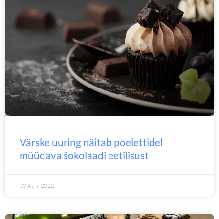
Värske uuring näitab poelettidel
müüdava šokolaadi eetilisust
10 April 2022