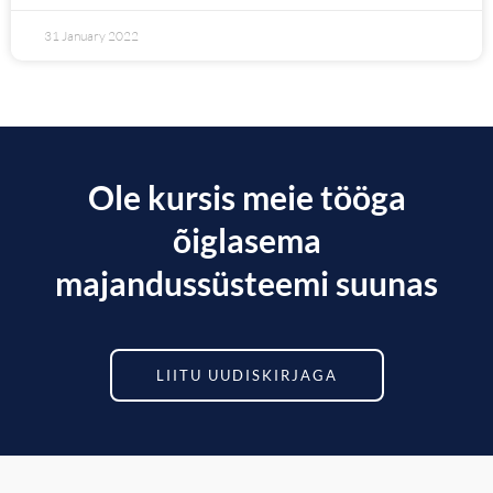
31 January 2022
Ole kursis meie tööga
õiglasema
majandussüsteemi suunas
LIITU UUDISKIRJAGA
F
L
T