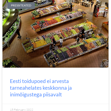
PRESSITEATED
Eesti toidupoed ei arvesta
tarneahelates keskkonna ja
inimõigustega piisavalt
15 February 2022