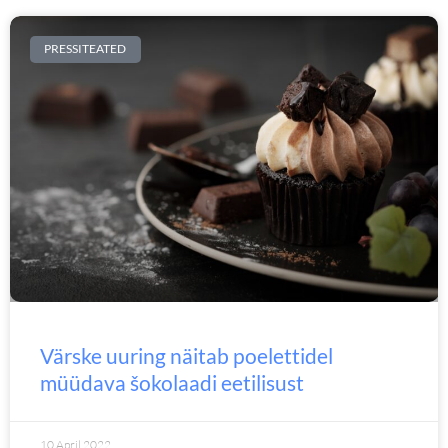
PRESSITEATED
Värske uuring näitab poelettidel
müüdava šokolaadi eetilisust
10 April 2022