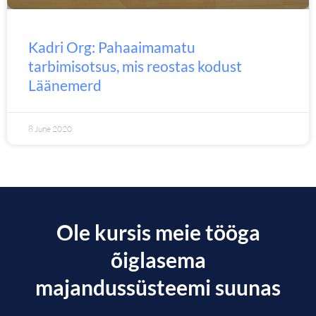
Kadri Org: Pahaaimamatu
tarbimisotsus, mis reostas kodust
Läänemerd
8 June 2020
Ole kursis meie tööga
õiglasema
majandussüsteemi suunas