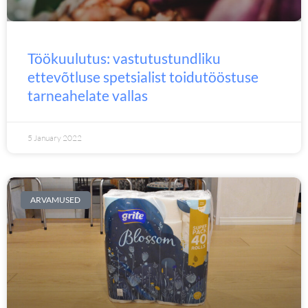
Töökuulutus: vastutustundliku
ettevõtluse spetsialist toidutööstuse
tarneahelate vallas
5 January 2022
ARVAMUSED