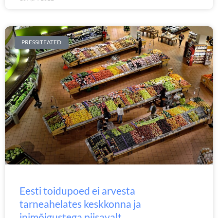
PRESSITEATED
Eesti toidupoed ei arvesta
tarneahelates keskkonna ja
inimõigustega piisavalt