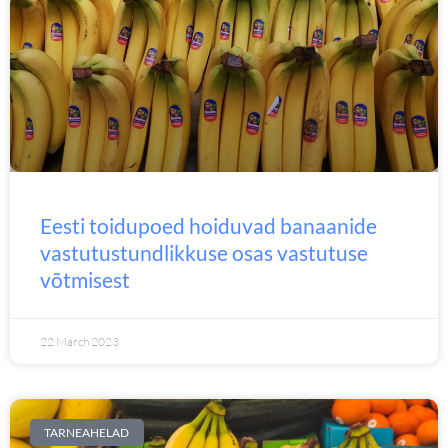
Eesti toidupoed hoiduvad banaanide
vastutustundlikkuse osas vastutuse
võtmisest
22 March 2023
TARNEAHELAD