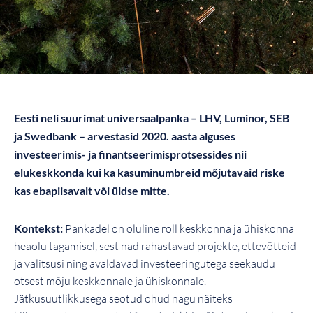
Eesti neli suurimat universaalpanka – LHV, Luminor, SEB
ja Swedbank – arvestasid 2020. aasta alguses
investeerimis- ja finantseerimisprotsessides nii
elukeskkonda kui ka kasuminumbreid mõjutavaid riske
kas ebapiisavalt või üldse mitte.
Kontekst:
Pankadel on oluline roll keskkonna ja ühiskonna
heaolu tagamisel, sest nad rahastavad projekte, ettevõtteid
ja valitsusi ning avaldavad investeeringutega seekaudu
otsest mõju keskkonnale ja ühiskonnale.
Jätkusuutlikkusega seotud ohud nagu näiteks