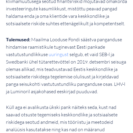
kliimamuutusega seotud finantsriskid mõjutavad omakorda
investeeringute kasumlikkust, mistõttu peavad pangad
haldama enda ja oma klientide vara keskkondlike ja
sotsiaalsete riskide suhtes ettenägelikult ja kompetentselt.
Tulemused:
Maailma Looduse Fondi säästva panganduse
hindamise raamistikule tuginevast Eesti pankade
vastutustundlikkuse
uuringust
selgub, et vaid SEB-l ja
Swedbanki ühel tütarettevõttel on 2019. detsembri seisuga
olemas allikad, mis teadvustavad Eestis keskkondlike ja
sotsiaalsete riskidega tegelemise olulisust ja kirjeldavad
panga seisukohti vastutustundliku panganduse osas. LHV-l
ja Luminoril asjakohased eeskirjad puuduvad.
Küll aga ei avalikusta ükski pank näiteks seda, kust nad
saavad otsuste tegemiseks keskkondlike ja sotsiaalsete
riskidega seotud andmeid, mis tööriistu ja meetodeid
analüüsis kasutatakse ning kas nad on määranud