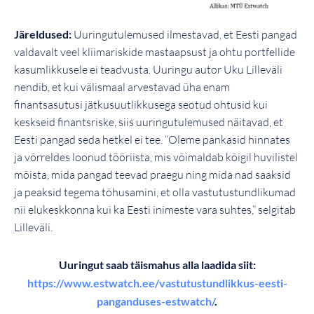
Järeldused:
Uuringutulemused ilmestavad, et Eesti pangad
valdavalt veel kliimariskide mastaapsust ja ohtu portfellide
kasumlikkusele ei teadvusta. Uuringu autor Uku Lilleväli
nendib, et kui välismaal arvestavad üha enam
finantsasutusi jätkusuutlikkusega seotud ohtusid kui
keskseid finantsriske, siis uuringutulemused näitavad, et
Eesti pangad seda hetkel ei tee. “Oleme pankasid hinnates
ja võrreldes loonud tööriista, mis võimaldab kõigil huvilistel
mõista, mida pangad teevad praegu ning mida nad saaksid
ja peaksid tegema tõhusamini, et olla vastutustundlikumad
nii elukeskkonna kui ka Eesti inimeste vara suhtes,” selgitab
Lilleväli.
Uuringut saab täismahus alla laadida siit:
https://www.estwatch.ee/vastutustundlikkus-eesti-
panganduses-estwatch/
.