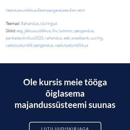
Vastutustundlikkus-Eesti-panganduses-Estwatch
Teemad:
Rahandus
,
Uuringud
Sildid:
esg
,
jätkusuutlikkus
,
lhv
,
luminor
,
pangandus
,
pankadevõrdlus2020
,
rahandus
,
seb
,
swedbank
,
uuring
,
vastutustundlik pangandus
,
vastutustundlikkus
Ole kursis meie tööga
õiglasema
majandussüsteemi suunas
LIITU UUDISKIRJAGA