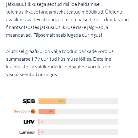
jätkusuutlikkusega seotud riskide haldamise
tulemuslikkuse hindamiseks teatud mõõdikud. Üldjuhul
avalikustavad Eesti pangad minimaalselt, kas ja kuidas nad
finantsotsustes jätkusuutlikkuse riske jälgivad ja
maandavad. Täpsemalt saab lugeda uuringust.
Alumisel graafikul on välja toodud pankade võrdlus
summaarselt 79 uuritud küsimuse lõikes. Detailne
küsimuste- ja valdkondadespetsiifiline võrdlus on
visualiseeritud uuringus.