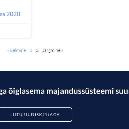
ses 2020
« Eelmine
1
2
Järgmine »
öga õiglasema majandussüsteemi su
LIITU UUDISKIRJAGA